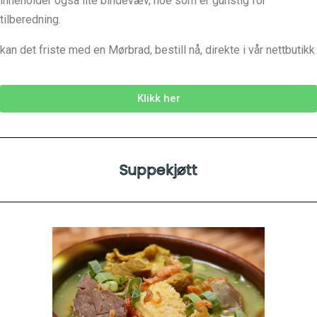
inneholder også lite bindevæv, noe som er gunstig for
tilberedning.
kan det friste med en Mørbrad, bestill nå, direkte i vår nettbutikk
Klikk her
Suppekjøtt