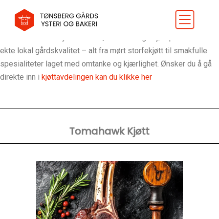
Lokalt Kjøtt fra Jarlsbergfe direkte fra gården
Lokalt Kjøtt fra Jarlsbergfe på Rosenli Gård. Her finner du en
oversikt hva vi tilbyr av lokale, bærekraftige kjøtt produkter med
ekte lokal gårdskvalitet – alt fra mørt storfekjøtt til smakfulle
spesialiteter laget med omtanke og kjærlighet. Ønsker du å gå
direkte inn i
kjøttavdelingen kan du klikke her
Tomahawk Kjøtt