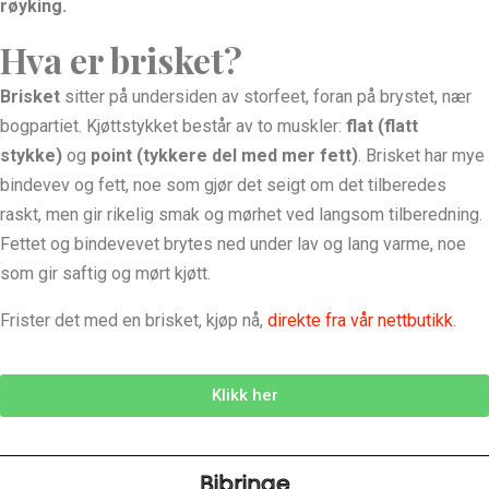
røyking.
Hva er brisket?
Brisket
sitter på undersiden av storfeet, foran på brystet, nær
bogpartiet. Kjøttstykket består av to muskler:
flat (flatt
stykke)
og
point (tykkere del med mer fett)
. Brisket har mye
bindevev og fett, noe som gjør det seigt om det tilberedes
raskt, men gir rikelig smak og mørhet ved langsom tilberedning.
Fettet og bindevevet brytes ned under lav og lang varme, noe
som gir saftig og mørt kjøtt.
Frister det med en brisket, kjøp nå,
direkte fra vår nettbutikk
.
Klikk her
Bibringe